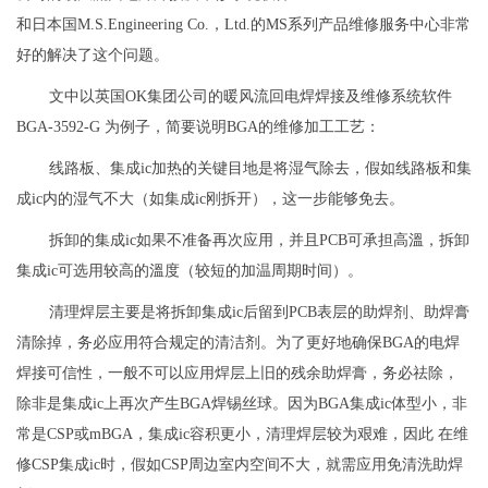
和日本国M.S.Engineering Co.，Ltd.的MS系列产品维修服务中心非常
好的解决了这个问题。
文中以英国OK集团公司的暖风流回电焊焊接及维修系统软件
BGA-3592-G 为例子，简要说明BGA的维修加工工艺：
线路板、集成ic加热的关键目地是将湿气除去，假如线路板和集
成ic内的湿气不大（如集成ic刚拆开），这一步能够免去。
拆卸的集成ic如果不准备再次应用，并且PCB可承担高溫，拆卸
集成ic可选用较高的溫度（较短的加温周期时间）。
清理焊层主要是将拆卸集成ic后留到PCB表层的助焊剂、助焊膏
清除掉，务必应用符合规定的清洁剂。为了更好地确保BGA的电焊
焊接可信性，一般不可以应用焊层上旧的残余助焊膏，务必祛除，
除非是集成ic上再次产生BGA焊锡丝球。因为BGA集成ic体型小，非
常是CSP或mBGA，集成ic容积更小，清理焊层较为艰难，因此 在维
修CSP集成ic时，假如CSP周边室内空间不大，就需应用免清洗助焊