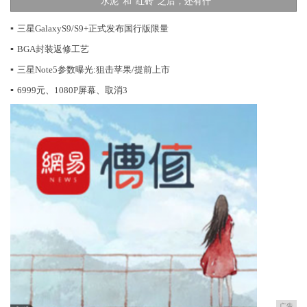
“水泥”和“红砖”之后，还有什
▪
三星GalaxyS9/S9+正式发布国行版限量
▪
BGA封装返修工艺
▪
三星Note5参数曝光:狙击苹果/提前上市
▪
6999元、1080P屏幕、取消3
广告