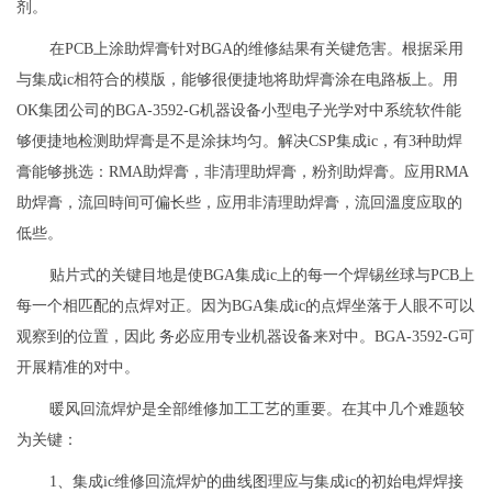
剂。
在PCB上涂助焊膏针对BGA的维修結果有关键危害。根据采用
与集成ic相符合的模版，能够很便捷地将助焊膏涂在电路板上。用
OK集团公司的BGA-3592-G机器设备小型电子光学对中系统软件能
够便捷地检测助焊膏是不是涂抹均匀。解决CSP集成ic，有3种助焊
膏能够挑选：RMA助焊膏，非清理助焊膏，粉剂助焊膏。应用RMA
助焊膏，流回時间可偏长些，应用非清理助焊膏，流回溫度应取的
低些。
贴片式的关键目地是使BGA集成ic上的每一个焊锡丝球与PCB上
每一个相匹配的点焊对正。因为BGA集成ic的点焊坐落于人眼不可以
观察到的位置，因此 务必应用专业机器设备来对中。BGA-3592-G可
开展精准的对中。
暖风回流焊炉是全部维修加工工艺的重要。在其中几个难题较
为关键：
1、集成ic维修回流焊炉的曲线图理应与集成ic的初始电焊焊接