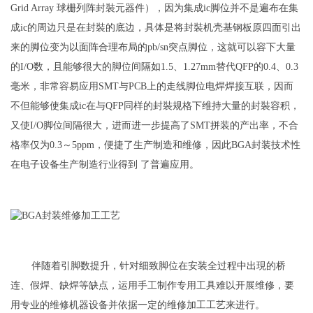
Grid Array 球栅列阵封裝元器件），因为集成ic脚位并不是遍布在集
成ic的周边只是在封裝的底边，具体是将封裝机壳基钢板原四面引出
来的脚位变为以面阵合理布局的pb/sn突点脚位，这就可以容下大量
的I/O数，且能够很大的脚位间隔如1.5、1.27mm替代QFP的0.4、0.3
毫米，非常容易应用SMT与PCB上的走线脚位电焊焊接互联，因而
不但能够使集成ic在与QFP同样的封裝规格下维持大量的封裝容积，
又使I/O脚位间隔很大，进而进一步提高了SMT拼装的产出率，不合
格率仅为0.3～5ppm，便捷了生产制造和维修，因此BGA封装技术性
在电子设备生产制造行业得到 了普遍应用。
伴随着引脚数提升，针对细致脚位在安装全过程中出現的桥
连、假焊、缺焊等缺点，运用手工制作专用工具难以开展维修，要
用专业的维修机器设备并依据一定的维修加工工艺来进行。