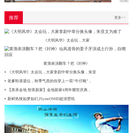
推荐
更多>>
《大明风华》太会玩，大家
黄渤表演翻车？把《封神》
▪
《大明风华》太会玩，大家拿剧中辈分换头像，朱亚
▪
老爹鞋请退位，秋季气质的你穿上一双“牛仔靴”，
▪
【质承金地 智美新家】金地新家4周年耀世庆典，
▪
新鲜热辣如梦如幻,FlymeOSHD超清壁纸