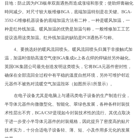
目地：防止因为PCB板单双面遇热而造成涨缩和形变；使助焊膏融化
時间减少。对尺寸较大板维修BGA，底端加温特别是在关键。BGA-
3592-G维修机器设备的底端加温方法有二种，一种是暖风加温，一
种是红外线加温。暖风加温的优势是加温匀称，一般维修加工工艺
提议选用这类加温。红外线加温的缺陷是PCB遇热不匀称。
4、要挑选好的暖风流回喷头。暖风流回喷头归属于非接触式加
温，加温时借助高溫空气使BGA集成ic上各点焊的焊锡丝另外融化。
英国OK集团公司最先创造发明这类喷头，它将BGA元器件密封性，
确保在全部流回全过程中有平稳的溫度自然环境，另外可维护邻近
元器件不被热对流暖空气加温毁坏（如图所示1所显示）。
在电子设备尤其是电脑上与通讯类电子设备的生产制造行业，
半导体元器件向微微型化、智能化、翠绿色发展，各种各样封裝技
术性层出不穷，BGA/CSP是现如今封裝技术性的流行。其优点取决
于进一步变小半导体元器件的封裝规格，因此提升了密度高的贴片
技术实力，十分合适电子设备轻、薄、短、小及作用多元化的发展