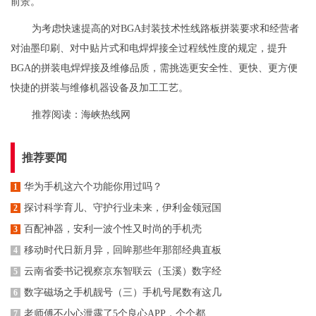
前景。
为考虑快速提高的对BGA封装技术性线路板拼装要求和经营者
对油墨印刷、对中贴片式和电焊焊接全过程线性度的规定，提升
BGA的拼装电焊焊接及维修品质，需挑选更安全性、更快、更方便
快捷的拼装与维修机器设备及加工工艺。
推荐阅读：
海峡热线网
推荐要闻
华为手机这六个功能你用过吗？
1
探讨科学育儿、守护行业未来，伊利金领冠国
2
百配神器，安利一波个性又时尚的手机壳
3
移动时代日新月异，回眸那些年那部经典直板
4
云南省委书记视察京东智联云（玉溪）数字经
5
数字磁场之手机靓号（三）手机号尾数有这几
6
老师傅不小心泄露了5个良心APP，个个都
7