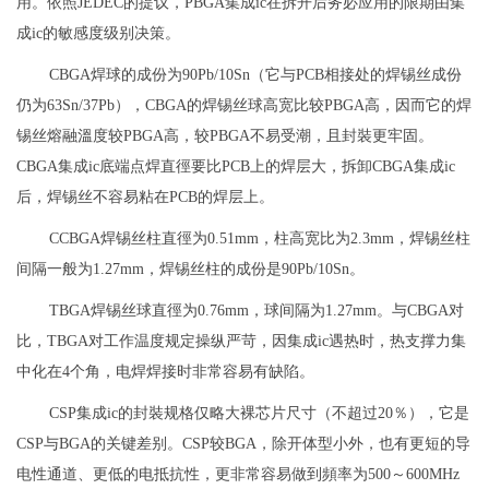
用。依照JEDEC的提议，PBGA集成ic在拆开后务必应用的限期由集
成ic的敏感度级别决策。
CBGA焊球的成份为90Pb/10Sn（它与PCB相接处的焊锡丝成份
仍为63Sn/37Pb），CBGA的焊锡丝球高宽比较PBGA高，因而它的焊
锡丝熔融溫度较PBGA高，较PBGA不易受潮，且封裝更牢固。
CBGA集成ic底端点焊直徑要比PCB上的焊层大，拆卸CBGA集成ic
后，焊锡丝不容易粘在PCB的焊层上。
CCBGA焊锡丝柱直徑为0.51mm，柱高宽比为2.3mm，焊锡丝柱
间隔一般为1.27mm，焊锡丝柱的成份是90Pb/10Sn。
TBGA焊锡丝球直徑为0.76mm，球间隔为1.27mm。与CBGA对
比，TBGA对工作温度规定操纵严苛，因集成ic遇热时，热支撑力集
中化在4个角，电焊焊接时非常容易有缺陷。
CSP集成ic的封裝规格仅略大裸芯片尺寸（不超过20％），它是
CSP与BGA的关键差别。CSP较BGA，除开体型小外，也有更短的导
电性通道、更低的电抵抗性，更非常容易做到頻率为500～600MHz