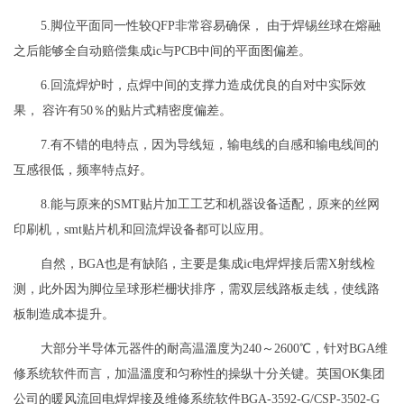
5.脚位平面同一性较QFP非常容易确保， 由于焊锡丝球在熔融
之后能够全自动赔偿集成ic与PCB中间的平面图偏差。
6.回流焊炉时，点焊中间的支撑力造成优良的自对中实际效
果， 容许有50％的贴片式精密度偏差。
7.有不错的电特点，因为导线短，输电线的自感和输电线间的
互感很低，频率特点好。
8.能与原来的SMT贴片加工工艺和机器设备适配，原来的丝网
印刷机，smt贴片机和回流焊设备都可以应用。
自然，BGA也是有缺陷，主要是集成ic电焊焊接后需X射线检
测，此外因为脚位呈球形栏栅状排序，需双层线路板走线，使线路
板制造成本提升。
大部分半导体元器件的耐高温溫度为240～2600℃，针对BGA维
修系统软件而言，加温溫度和匀称性的操纵十分关键。英国OK集团
公司的暖风流回电焊焊接及维修系统软件BGA-3592-G/CSP-3502-G