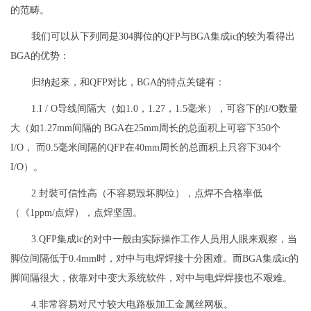
的范畴。
我们可以从下列同是304脚位的QFP与BGA集成ic的较为看得出
BGA的优势：
归纳起來，和QFP对比，BGA的特点关键有：
1.I / O导线间隔大（如1.0，1.27，1.5毫米），可容下的I/O数量
大（如1.27mm间隔的 BGA在25mm周长的总面积上可容下350个
I/O， 而0.5毫米间隔的QFP在40mm周长的总面积上只容下304个
I/O）。
2.封裝可信性高（不容易毁坏脚位），点焊不合格率低
（《1ppm/点焊），点焊坚固。
3.QFP集成ic的对中一般由实际操作工作人员用人眼来观察，当
脚位间隔低于0.4mm时，对中与电焊焊接十分困难。而BGA集成ic的
脚间隔很大，依靠对中变大系统软件，对中与电焊焊接也不艰难。
4.非常容易对尺寸较大电路板加工金属丝网板。