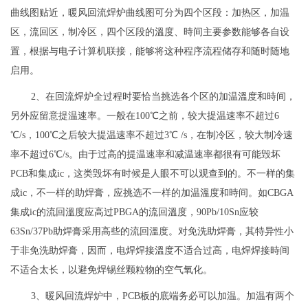
曲线图贴近，暖风回流焊炉曲线图可分为四个区段：加热区，加温
区，流回区，制冷区，四个区段的溫度、時间主要参数能够各自设
置，根据与电子计算机联接，能够将这种程序流程储存和随时随地
启用。
2、在回流焊炉全过程时要恰当挑选各个区的加温溫度和時间，
另外应留意提温速率。一般在100℃之前，较大提温速率不超过6
℃/s，100℃之后较大提温速率不超过3℃ /s，在制冷区，较大制冷速
率不超过6℃/s。由于过高的提温速率和减温速率都很有可能毁坏
PCB和集成ic，这类毁坏有时候是人眼不可以观查到的。不一样的集
成ic，不一样的助焊膏，应挑选不一样的加温溫度和時间。如CBGA
集成ic的流回溫度应高过PBGA的流回溫度，90Pb/10Sn应较
63Sn/37Pb助焊膏采用高些的流回溫度。对免洗助焊膏，其特异性小
于非免洗助焊膏，因而，电焊焊接溫度不适合过高，电焊焊接時间
不适合太长，以避免焊锡丝颗粒物的空气氧化。
3、暖风回流焊炉中，PCB板的底端务必可以加温。加温有两个