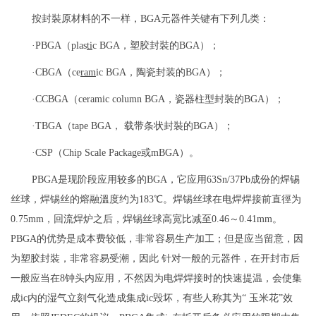
按封裝原材料的不一样，BGA元器件关键有下列几类：
·PBGA（plas
ti
c BGA，塑胶封裝的BGA）；
·CBGA（ce
ram
ic BGA，陶瓷封装的BGA）；
·CCBGA（ceramic column BGA，瓷器柱型封裝的BGA）；
·TBGA（tape BGA， 载带条状封裝的BGA）；
·CSP（Chip Scale Package或mBGA）。
PBGA是现阶段应用较多的BGA，它应用63Sn/37Pb成份的焊锡
丝球，焊锡丝的熔融溫度约为183℃。焊锡丝球在电焊焊接前直徑为
0.75mm，回流焊炉之后，焊锡丝球高宽比减至0.46～0.41mm。
PBGA的优势是成本费较低，非常容易生产加工；但是应当留意，因
为塑胶封裝，非常容易受潮，因此 针对一般的元器件，在开封市后
一般应当在8钟头内应用，不然因为电焊焊接时的快速提温，会使集
成ic内的湿气立刻气化造成集成ic毁坏，有些人称其为“ 玉米花”效