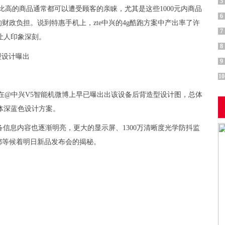
5
比高的商品通常都可以遭受顾客的亲睐，尤其是这些1000元内商品
6
政负担。说到特惠手机上，zte中兴的4g酷跑方案中产出率了许
7
5让人印象深刻。
8
9
10
在@中兴V5智能机微博上早已曝出出该设备后背造型设计图，总体
体深蓝色设计方案。
信息内容也逐渐明亮，更大的显示屏、1300万清晰度光学防抖监
都等候着明日新品发布会的揭秘。