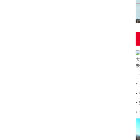
▪
▪
▪
▪