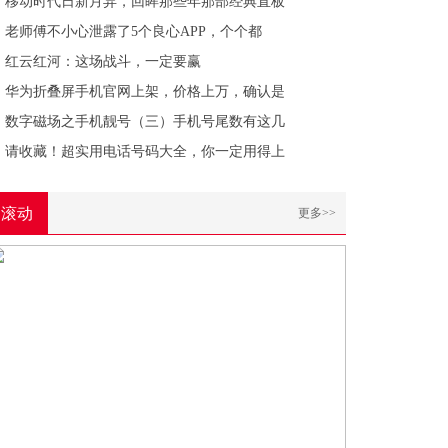
移动时代日新月异，回眸那些年那部经典直板
老师傅不小心泄露了5个良心APP，个个都
红云红河：这场战斗，一定要赢
华为折叠屏手机官网上架，价格上万，确认是
数字磁场之手机靓号（三）手机号尾数有这几
请收藏！超实用电话号码大全，你一定用得上
滚动
更多>>