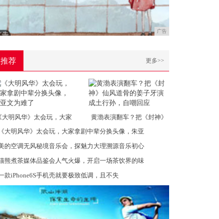
广告
推荐
更多>>
《大明风华》太会玩，大家
黄渤表演翻车？把《封神》
《大明风华》太会玩，大家拿剧中辈分换头像，朱亚
美的空调无风秘境音乐会，探魅力大理溯源音乐初心
猫熊煮茶媒体品鉴会人气火爆，开启一场茶饮界的味
一款iPhone6S手机壳就要极致低调，且不失