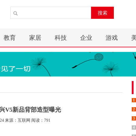
搜索
教育
家居
科技
企业
游戏
1
兴V5新品背部造型曝光
2
3
24
来源：互联网
阅读：791
4