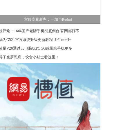
宣传高刷新率：一加与Redmi
辣评烩：16年国产老牌手机彻底倒台 官网都打不
华为G521官方系统升级更新教程 固件rom升
荣耀V20通过云电脑玩PC 5G或带给手机更多
得了克罗恩病，饮食小贴士看这里！