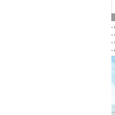
▪
▪
▪
▪