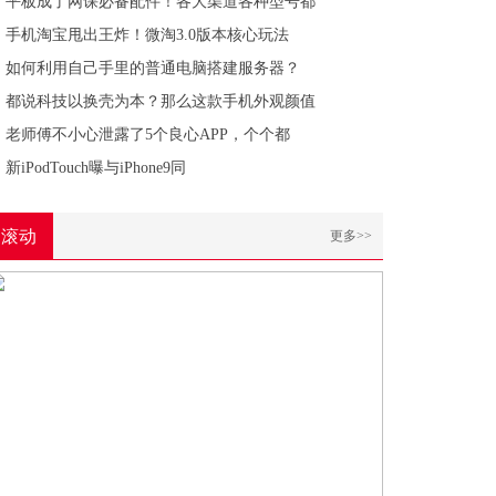
平板成了网课必备配件！各大渠道各种型号都
手机淘宝甩出王炸！微淘3.0版本核心玩法
如何利用自己手里的普通电脑搭建服务器？
都说科技以换壳为本？那么这款手机外观颜值
老师傅不小心泄露了5个良心APP，个个都
新iPodTouch曝与iPhone9同
滚动
更多>>