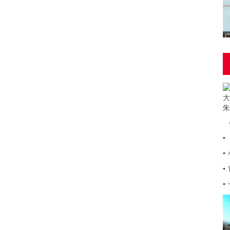
▪
▪
▪
▪