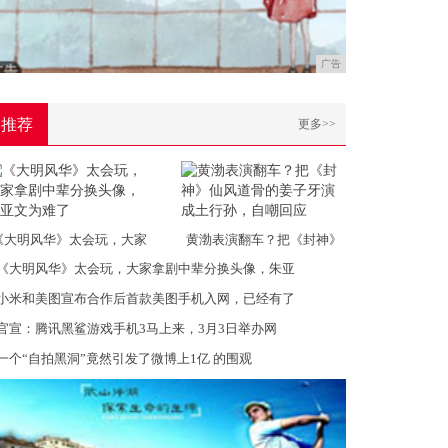
广告
推荐
更多>>
《大明风华》太会玩，大家
黄渤表演翻车？把《封神》
《大明风华》太会玩，大家拿剧中辈分换头像，朱亚
小米和美图宣布合作后首款美图手机入网，已经有了
官宣：腾讯黑鲨游戏手机3马上来，3月3日举办网
​一个“自拍黑洞”竟然引发了微博上1亿 的围观