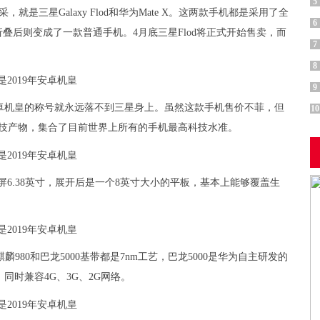
5
就是三星Galaxy Flod和华为Mate X。这两款手机都是采用了全
6
叠后则变成了一款普通手机。4月底三星Flod将正式开始售卖，而
7
8
9
X，安卓机皇的称号就永远落不到三星身上。虽然这款手机售价不菲，但
10
打实的科技产物，集合了目前世界上所有的手机最高科技水准。
部副屏6.38英寸，展开后是一个8英寸大小的平板，基本上能够覆盖生
麟980和巴龙5000基带都是7nm工艺，巴龙5000是华为自主研发的
同时兼容4G、3G、2G网络。