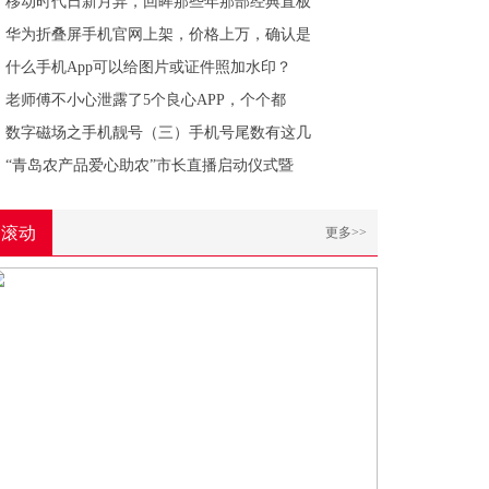
移动时代日新月异，回眸那些年那部经典直板
华为折叠屏手机官网上架，价格上万，确认是
什么手机App可以给图片或证件照加水印？
老师傅不小心泄露了5个良心APP，个个都
数字磁场之手机靓号（三）手机号尾数有这几
“青岛农产品爱心助农”市长直播启动仪式暨
滚动
更多>>