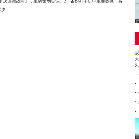
【解决连接故障】，重装驱动尝试。2、备份好手机中重要数据，将
解决
▪
▪
▪
▪