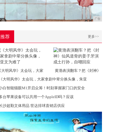
广告
推荐
更多>>
《大明风华》太会玩，大家
黄渤表演翻车？把《封神》
《大明风华》太会玩，大家拿剧中辈分换头像，朱亚
小白智能猫眼M1开启众筹！时刻掌握家门口的安全
多台苹果设备可以共用一个AppleID吗？应该
长沙超勤文体用品 世达排球直销店供应