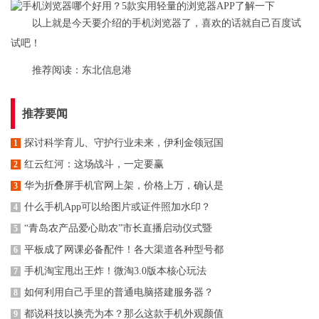
以上就是今天要介绍的手机浏览器了，喜欢的话就自己百度试
试吧！
推荐阅读：
东北信息港
推荐要闻
探讨科学育儿、守护行业未来，伊利金领冠国
1
红云红河：这场战斗，一定要赢
2
华为折叠屏手机官网上架，价格上万，确认是
3
什么手机App可以给图片或证件照加水印？
4
“青岛农产品爱心助农”市长直播启动仪式暨
5
平板成了网课必备配件！各大渠道各种型号都
6
手机淘宝甩出王炸！微淘3.0版本核心玩法
7
如何利用自己手里的普通电脑搭建服务器？
8
都说科技以换壳为本？那么这款手机外观颜值
9