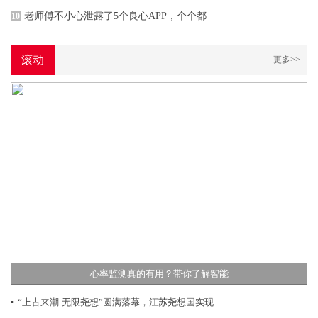
老师傅不小心泄露了5个良心APP，个个都
10
滚动
更多>>
心率监测真的有用？带你了解智能
▪
“上古来潮·无限尧想”圆满落幕，江苏尧想国实现