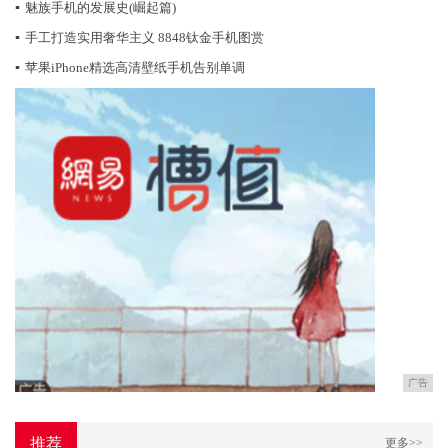
▪
魅族手机的发展史(崛起篇)
▪
手工打造实用奢华主义 8848钛金手机图赏
▪
苹果iPhone精选高清壁纸手机告别单调
广告
推荐
更多>>