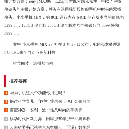
摄计划方案：sony IMX386，1.25μm 大像素感光元件，持续了单摄
像镜头的主摄计划方案，并沒有选用现阶段旗舰手机中时兴的双摄
像头。小米手机 MIX 2 的 8GB 运行内存 64GB 储存版本号的价钱为
3299 元，128GB 储存和 258GB 储存版本号的价钱各自 3599 块和
3999 元。
文中 小米手机 MIX 2S 将在 3 月 27 日公布，配用骁龙处理器
845 CPU来全自动点高新科技.
推荐阅读：
温州都市网
推荐要闻
华为手机这六个功能你用过吗？
1
探讨科学育儿、守护行业未来，伊利金领冠国
2
百配神器，安利一波个性又时尚的手机壳
3
移动时代日新月异，回眸那些年那部经典直板
4
云南省委书记视察京东智联云（玉溪）数字经
5