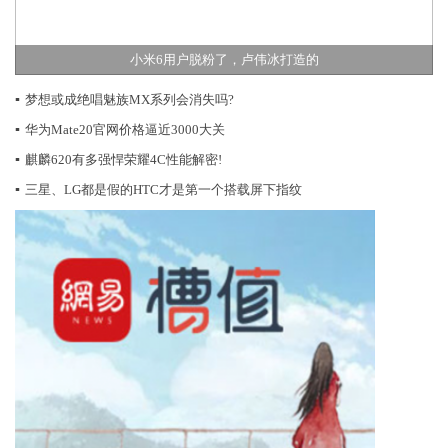
小米6用户脱粉了，卢伟冰打造的
▪
梦想或成绝唱魅族MX系列会消失吗?
▪
华为Mate20官网价格逼近3000大关
▪
麒麟620有多强悍荣耀4C性能解密!
▪
三星、LG都是假的HTC才是第一个搭载屏下指纹