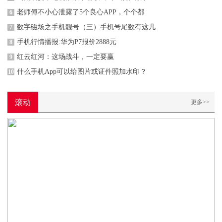
老师傅不小心泄露了5个良心APP，个个都
6
数字磁场之手机靓号（三）手机号尾数有这几
7
手机行情播报:华为P7报价2888元
8
红云红河：这场战斗，一定要赢
9
什么手机App可以给图片或证件照加水印？
10
滚动
更多>>