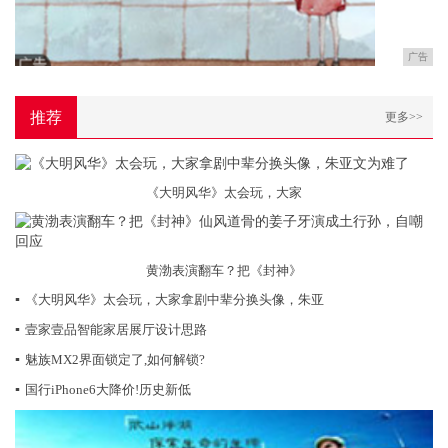
广告
推荐
更多>>
《大明风华》太会玩，大家
黄渤表演翻车？把《封神》
▪
《大明风华》太会玩，大家拿剧中辈分换头像，朱亚
▪
​壹家壹品智能家居展厅设计思路
▪
魅族MX2界面锁定了,如何解锁?
▪
国行iPhone6大降价!历史新低