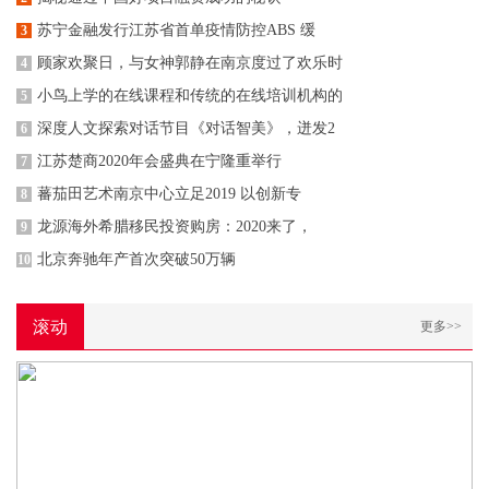
苏宁金融发行江苏省首单疫情防控ABS 缓
3
顾家欢聚日，与女神郭静在南京度过了欢乐时
4
小鸟上学的在线课程和传统的在线培训机构的
5
深度人文探索对话节目《对话智美》，迸发2
6
江苏楚商2020年会盛典在宁隆重举行
7
蕃茄田艺术南京中心立足2019 以创新专
8
龙源海外希腊移民投资购房：2020来了，
9
北京奔驰年产首次突破50万辆
10
滚动
更多>>