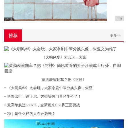
广告
推荐
更多>>
《大明风华》太会玩，大家
黄渤表演翻车？把《封神》
▪
《大明风华》太会玩，大家拿剧中辈分换头像，朱亚
▪
快票出行，迪士尼、方特等热门景区半价了！
▪
最高续航达580km，全新蔚来ES8将正面挑战
▪
秘｜是什么样的人在开蔚来？