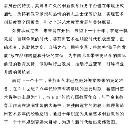
者身份的转变，其筹备许久的创新教育服务平台也在年底正式
启动，为怀有教育梦想与热情的有志之士保驾护航，实现艺术
创新教育全国覆盖、引动全球艺术教育发展的美好愿景。
荣誉承载过去，未来旨在开拓。展望下一个十年，在这千帆
竞发，百舸争流的时代，蕃茄田艺术在顺应时代积极应变，正
确求变，以勤勉之姿、自强之态、拥抱变革，持续将“孩子的发
展”放在品牌转型和升级的首位，为中国儿童带来更科学的国际
前沿的教育支持，做影响行业发展，推动行业变革，引导行业
升级的领航者。
面对下一个十年，蕃茄田艺术已然做好迎接未来的充足准
备，在２１世纪２０年代钟声即将敲响的重要时刻，蕃茄田艺
术将举办主题为“Ｔ．ｍａｐ”的第八届教育年会，与千余名教
育工作者在波澜壮阔的大海中，在驶向远方的游轮上梳理蕃茄
田艺术多年的经验总结，通过十年积淀为儿童艺术创新教育的
下一个十年规划更远大目标，为迈向新时代绘出宏伟蓝图。