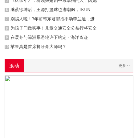
《庆余年》：柳姨娘是剧中最幸福的人，因她
5
继蔡徐坤后，王源打篮球也遭嘲讽，IKUN
6
别骗人啦！3年前韩东君都抱不动李兰迪，进
7
为孩子们做实事！儿童交通安全公益行将安全
8
在暖冬与绿洲系游轮许下约定 - 海洋奇迹
9
苹果真是首席挤牙膏大师吗？
10
滚动
更多>>