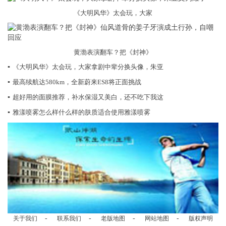
《大明风华》太会玩，大家
黄渤表演翻车？把《封神》
▪
《大明风华》太会玩，大家拿剧中辈分换头像，朱亚
▪
最高续航达580km，全新蔚来ES8将正面挑战
▪
超好用的面膜推荐，补水保湿又美白，还不吃下我这
▪
雅漾喷雾怎么样什么样的肤质适合使用雅漾喷雾
-
-
-
-
关于我们
联系我们
老版地图
网站地图
版权声明