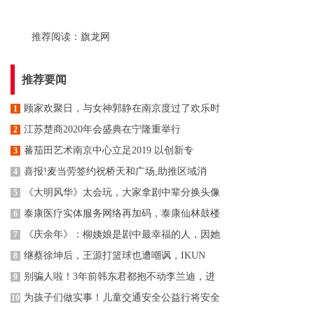
推荐阅读：
旗龙网
推荐要闻
顾家欢聚日，与女神郭静在南京度过了欢乐时
1
江苏楚商2020年会盛典在宁隆重举行
2
蕃茄田艺术南京中心立足2019 以创新专
3
喜报!麦当劳签约祝桥天和广场,助推区域消
4
《大明风华》太会玩，大家拿剧中辈分换头像
5
泰康医疗实体服务网络再加码，泰康仙林鼓楼
6
《庆余年》：柳姨娘是剧中最幸福的人，因她
7
继蔡徐坤后，王源打篮球也遭嘲讽，IKUN
8
别骗人啦！3年前韩东君都抱不动李兰迪，进
9
为孩子们做实事！儿童交通安全公益行将安全
10