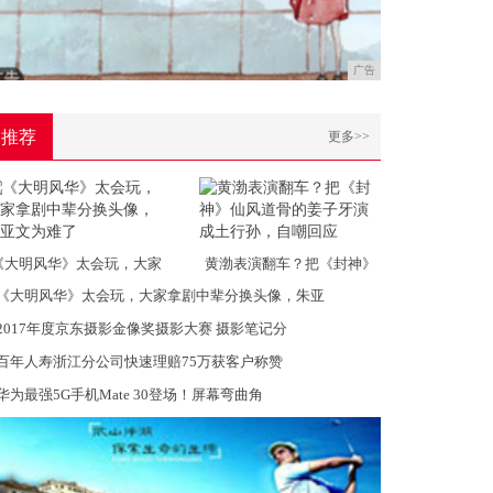
广告
推荐
更多>>
《大明风华》太会玩，大家
黄渤表演翻车？把《封神》
《大明风华》太会玩，大家拿剧中辈分换头像，朱亚
2017年度京东摄影金像奖摄影大赛 摄影笔记分
百年人寿浙江分公司快速理赔75万获客户称赞
华为最强5G手机Mate 30登场！屏幕弯曲角