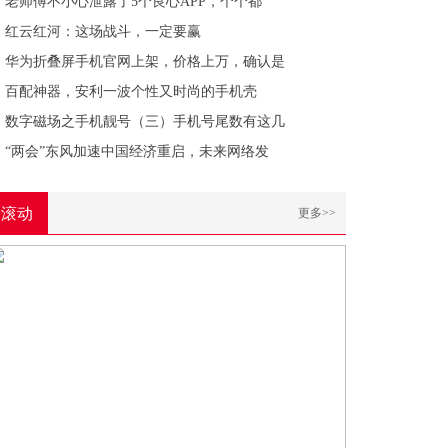
老师傅不小心泄露了5个良心APP，个个都
红云红河：这场战斗，一定要赢
华为折叠屏手机官网上架，价格上万，确认是
百配神器，安利一波个性又时尚的手机壳
数字磁场之手机靓号（三）手机号尾数有这几
“两会”东风加速中国经济重启，未来网络发
滚动
更多>>