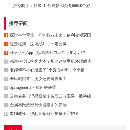
推荐阅读：
麒麟710处理器和骁龙660哪个好
推荐要闻
探讨科学育儿、守护行业未来，伊利金领冠国
1
红云红河：这场战斗，一定要赢
2
什么手机App可以给图片或证件照加水印？
3
都说科技以换壳为本？那么这款手机外观颜值
4
老师傅不小心泄露了5个良心APP，个个都
5
全民戴口罩，抗疫还要抗春敏！
6
Springboot 2.x 如何解决重
7
云南省委书记视察京东智联云（玉溪）数字经
8
金属布氏效应对快速接头的影响
9
巾帼战疫，伊利金领冠守护最美守护者！
10