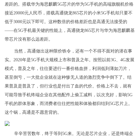
差距的。搭载华为海思麒麟5G芯片的华为5G手机的高端旗舰机价格
接近20000元人民币，搭载高通骁龙865芯片的小米5G手机却只要不
低于3000元以下即可。这种数倍的价格差距也是高通无法接受的
——在5G手机最关键的性能上，高通骁龙865芯片与华为海思麒麟基
带芯片没有那么远差距。
当然，高通做出这种限价铁令，还有一个不得不面对的潜在事
实。2020年是5G手机大规模上市和普及之年。按照以前3G、4G发展
模式，普及之年，往往要进行一番价格血拼，利润低到薄如刀片，
甚至倒亏，一大批企业就在这种惨无人道的激烈竞争中倒下了。结
果普及是普及了，但行业也是付出了血的代价。价格上不去，就有
可能导致手机终端企业在其他配件上偷工减料，以次充好，影响5G
手机的群体形象，而消费者往往把性能和体验都归结到5G芯片上。
这个锅，高通是不愿意背的。
辛辛苦苦数年，终于等到5G来。无论是芯片企业，还是终端企