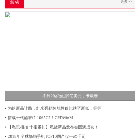
滚动
更多>>
不到20岁坐拥9亿美元，卡戴珊
▪
为给新品让路，红米强劲续航性价比跌至新低，等等
▪
搭载十代酷睿i7-1065G7！GPDWinM
▪
【私思相扣·十指紧扣】私黛新品发布会圆满成功！
▪
2019年全球畅销手机TOP10国产仅一款千元