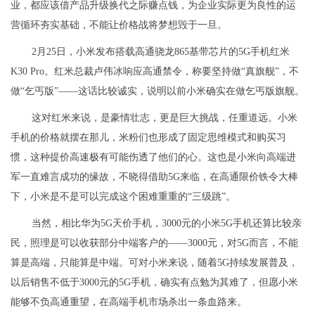
业，都应该借产品升级换代之际赚点钱，为企业实际更为良性的运
营循环夯实基础，不能让价格战将梦想毁于一旦。
2月25日，小米发布搭载高通骁龙865基带芯片的5G手机红米
K30 Pro。红米总裁卢伟冰响应高通禁令，称要坚持做“真旗舰”，不
做“乞丐版”——这话比较诚实，说明以前小米确实在做乞丐版旗舰。
这对红米来说，是豪情壮志，更是巨大挑战，任重道远。小米
手机的价格就摆在那儿，米粉们也形成了固定思维模式和购买习
惯，这种提价高速极有可能伤透了他们的心。这也是小米向高端进
军一直难言成功的缘故，不晓得借助5G来临，在高通限价铁令大棒
下，小米是不是可以完成这个困难重重的“三级跳”。
当然，相比华为5G天价手机，3000元的小米5G手机还算比较亲
民，照理是可以收获部分中端客户的——3000元，对5G而言，不能
算是高端，只能算是中端。可对小米来说，随着5G持续发展普及，
以后销售不低于3000元的5G手机，确实有点勉为其难了，但愿小米
能够不负高通重望，在高端手机市场杀出一条血路来。