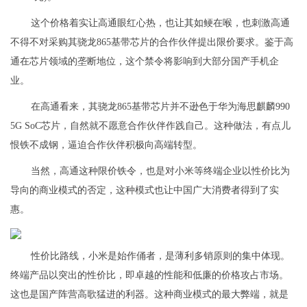
这个价格着实让高通眼红心热，也让其如鲠在喉，也刺激高通
不得不对采购其骁龙865基带芯片的合作伙伴提出限价要求。鉴于高
通在芯片领域的垄断地位，这个禁令将影响到大部分国产手机企
业。
在高通看来，其骁龙865基带芯片并不逊色于华为海思麒麟990
5G SoC芯片，自然就不愿意合作伙伴作践自己。这种做法，有点儿
恨铁不成钢，逼迫合作伙伴积极向高端转型。
当然，高通这种限价铁令，也是对小米等终端企业以性价比为
导向的商业模式的否定，这种模式也让中国广大消费者得到了实
惠。
性价比路线，小米是始作俑者，是薄利多销原则的集中体现。
终端产品以突出的性价比，即卓越的性能和低廉的价格攻占市场。
这也是国产阵营高歌猛进的利器。这种商业模式的最大弊端，就是