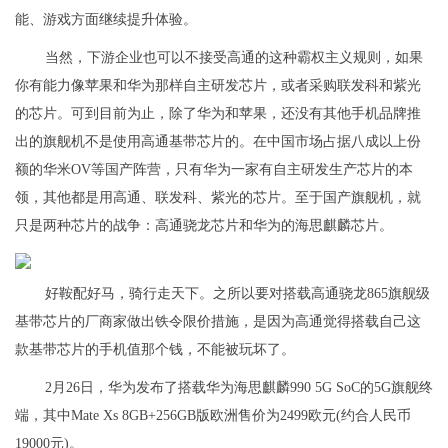
能、游戏方面继续提升体验。
当然，下游企业也可以不接受高通的这种霸权主义规则，如果
你有能力像苹果和华为那样自主研发芯片，或者采购联发科和紫光
的芯片。可到目前为止，除了华为和苹果，还没有其他手机品牌推
出的旗舰机不是使用高通基带芯片的。在中国市场占据八成以上份
额的华米OV等国产阵营，只有华为一家有自主研发生产芯片的本
领，其他都是用高通、联发科、紫光的芯片。至于国产旗舰机，就
只是两种芯片的战争：高通骁龙芯片和华为的海思麒麟芯片。
好鞍配好马，骑行走天下。之所以要对搭载高通骁龙865旗舰级
基带芯片的厂商家做出铁令限价措施，是因为高通觉得搭载自己这
款基带芯片的手机值那个钱，不能被玩坏了。
2月26日，华为发布了搭载华为海思麒麟990 5G SoC的5G旗舰终
端，其中Mate Xs 8GB+256GB版欧洲售价为2499欧元(约合人民币
19000元)。