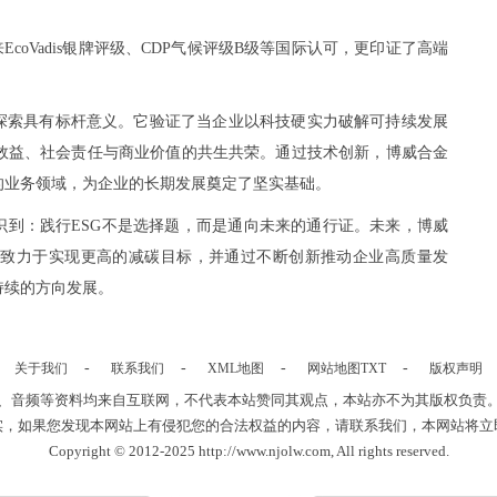
coVadis银牌评级、CDP气候评级B级等国际认可，更印证了高端
探索具有标杆意义。它验证了当企业以科技硬实力破解可持续发展
效益、社会责任与商业价值的共生共荣。通过技术创新，博威合金
的业务领域，为企业的长期发展奠定了坚实基础。
识到：践行ESG不是选择题，而是通向未来的通行证。未来，博威
，致力于实现更高的减碳目标，并通过不断创新推动企业高质量发
持续的方向发展。
-
-
-
-
关于我们
联系我们
XML地图
网站地图
TXT
版权声明
、音频等资料均来自互联网，不代表本站赞同其观点，本站亦不为其版权负责
实，如果您发现本网站上有侵犯您的合法权益的内容，请联系我们，本网站将立
Copyright © 2012-2025 http://www.njolw.com, All rights reserved.