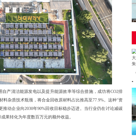
▪
用自产清洁能源发电以及提升能源效率等综合措施，成功将CO2排
材料杂质技术瓶颈，将合金回收原材料占比推高至77.9%。这种“资
更推动企业向2030年90%回收目标稳步迈进。当行业仍在讨论减碳
排成果转化为年度数百万元的额外收益。