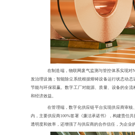
在制造端，物联网废气监测与管控体系实现对N
发治理设施；智能除尘系统根据熔铸设备运行状态动态
节能与环保双赢。数字工厂对能源、质量、设备的全流
和经济效益。
在管理端，数字化供应链平台实现供应商审核
内，主要供应商100%签署《廉洁承诺书》，构建责任
透明度和效率，还增强了与供应商的合作信任，为企业