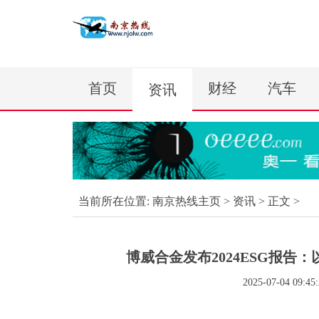
首页
财经
汽车
资讯
当前所在位置:
南京热线主页
>
资讯
> 正文 >
博威合金发布2024ESG报
2025-07-04 09:45: