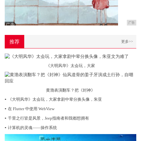
广告
推荐
更多>>
《大明风华》太会玩，大家
黄渤表演翻车？把《封神》
▪
《大明风华》太会玩，大家拿剧中辈分换头像，朱亚
▪
在 Flutter 中使用 WebView
▪
千里之行皆是风景，Jeep指南者和我都想拥有
▪
计算机的灵魂——操作系统