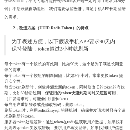
于session-id，不同的地方是传统session客户端一定时间（通常为20分
钟）不活跃就自动退出，我们需要做些改进，满足手机APP长期登陆
的需求。
2，改进方案（UUID Redis Token）的特点
为了表述方便，以下假设手机APP要求90天内
保持登陆，token超过2小时就刷新
每个token有一个较长的有效期，比如90天，这个是为了满足长期登
录的需求;
每个token有一个较短的刷新间隔，比如2个小时。常常更换token 提
升安全性;
每当token刷新时，创建并颁发新的token，同时修改旧的token的有效
期，比如60秒后过期，
保证旧的token快速到期同时又短暂可用
，
（并发请求时，可能会用到旧token）
每当用户重新登录或是修改密码，删除token。
刷新token时，利用redis或mysql 的锁机制，确保并发请求时只有个请
求刷到新的token。
服务器token处理逻辑：通过token在redis里获取用户数据，如果找不
到则表示token失效或错误，要求用户再次登录。如果找到用户信息