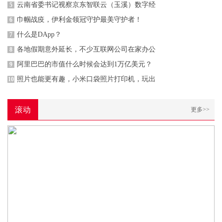
云南省委书记视察京东智联云（玉溪）数字经
5
巾帼战疫，伊利金领冠守护最美守护者！
6
什么是DApp？
7
各地假期意外延长，不少互联网公司在家办公
8
阿里巴巴的市值什么时候会达到1万亿美元？
9
照片也能更有趣，小米口袋照片打印机，玩出
10
滚动
更多>>