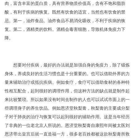
肉，富含丰富的蛋白质，具有营养物质价值高，含有不饱和脂肪
酸，有利于疾病的恢复。既然有饮食的适宜，当然也有饮食的禁
忌。第一，油炸食品。油炸食品不易消化吸收，不利于疾病的恢
复。第二，酒精类的饮料。酒精会毒害细胞，导致机体免疫力下
降。
想要对付疾病，最好的办法就是加强自身的免疫力，除了锻炼
身体，养成良好的生活习惯也是十分重要的。也可以借助外界的力
量来辅助治疗或抵抗疾病。例如食疗，食疗可以借助食材的各种特
性相互配合，起到很好的调理作用，但这种方法的缺点就是制作起
来比较繁琐。所以如果没有时间去制作的人也可以试试市面上的一
些调理身子的养生饮品。例如恩济堂秋梨膏，秋梨膏的主要成分梨
子对于肺炎的治疗与恢复可以起到很好的辅助作用。这是当年经历
了非典的一位老北京人所说的。恩济堂秋梨膏自康熙年间被太医刘
恩济带出皇宫后就一直造福一方，很多老百姓都被这款秋梨膏所救