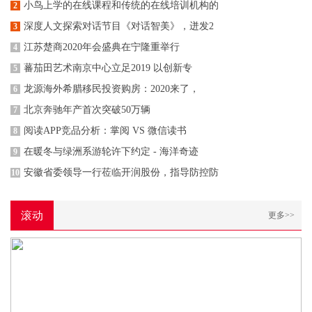
小鸟上学的在线课程和传统的在线培训机构的
2
深度人文探索对话节目《对话智美》，迸发2
3
江苏楚商2020年会盛典在宁隆重举行
4
蕃茄田艺术南京中心立足2019 以创新专
5
龙源海外希腊移民投资购房：2020来了，
6
北京奔驰年产首次突破50万辆
7
阅读APP竞品分析：掌阅 VS 微信读书
8
在暖冬与绿洲系游轮许下约定 - 海洋奇迹
9
安徽省委领导一行莅临开润股份，指导防控防
10
滚动
更多>>