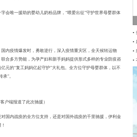
字会唯一援助的婴幼儿奶粉品牌，“喂爱出征”守护世界母婴群体
▪
▪
，国内疫情爆发时，勇敢逆行，深入疫情重灾区，全天候转运物
▪
；联合多方势能，为孕产妇和新手妈妈提供形式多样的专业防疫咨
▪
亿元的“复工妈妈亿起守护”大礼包。全方位守护母婴群体，以不
传承”。
闻客户端报道了此次驰援）
是对国内战疫的全方位支持，还是对国外战疫的千里驰援，伊利金
艰！