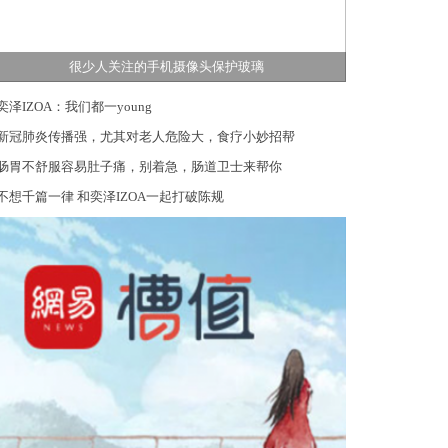
很少人关注的手机摄像头保护玻璃
奕泽IZOA：我们都一young
新冠肺炎传播强，尤其对老人危险大，食疗小妙招帮
肠胃不舒服容易肚子痛，别着急，肠道卫士来帮你
不想千篇一律 和奕泽IZOA一起打破陈规