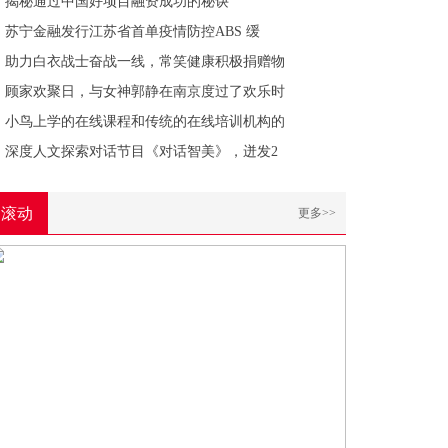
揭秘通过中国好项目融资成功的秘诀
苏宁金融发行江苏省首单疫情防控ABS 缓
助力白衣战士奋战一线，常笑健康积极捐赠物
顾家欢聚日，与女神郭静在南京度过了欢乐时
小鸟上学的在线课程和传统的在线培训机构的
深度人文探索对话节目《对话智美》，迸发2
滚动
更多>>