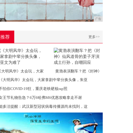
广告
推荐
更多>>
《大明风华》太会玩，大家
黄渤表演翻车？把《封神》
《大明风华》太会玩，大家拿剧中辈分换头像，朱亚
不怕你COVID-19狂，重庆老铁硬核rap照
女王节礼物告急？6万6哈弗M6优惠攻略拿走不谢
能多洁提醒：武汉新型冠状病毒传播源尚未找到，这