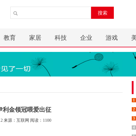
搜索
教育
家居
科技
企业
游戏
1
伊利金领冠喂爱出征
2
3
12
来源：互联网
阅读：1100
4