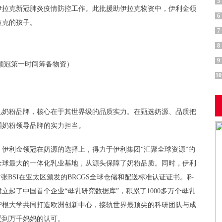
5
伊拉克新冠肺炎疫情防控工作。此批援助伊拉克物资中，伊利金领
6
拉克的孩子。
7
8
9
领冠第一时间筹备物资）
10
儿奶粉品牌，核心在于其世界级的品质实力。在甄选奶源、品质把
国奶粉领导品牌的实力担当。
伊利金领冠在奶源的选择上，得力于伊利集团“汇聚全球资源”的
全球最大的一体化乳业基地，从源头保障了奶粉品质。同时，伊利
首张BSI在亚太区颁发的BRCGS全球仓储和配送标准认证证书。科
立起了中国首个企业“母乳研究数据库”，积累了1000多万个母乳
宁根大学共同打造欧洲创新中心，接轨世界最顶尖的科研团队与成
受到万千妈妈的认可。