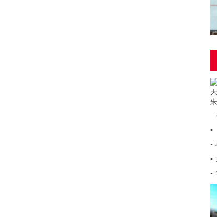
▪
▪
▪
▪