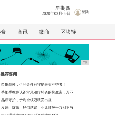
星期
四
登陆
2020年03月09日
美食
商讯
微商
区块链
广告
推荐要闻
巾帼战疫，伊利金领冠守护最美守护者！
手把手教你认识常见治疗肺炎的抗生素，万不
品质守护，伊利金领冠喂爱出征
发烧、咳嗽、酷似感冒，小儿肺炎千万别不当