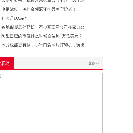
云南省委书记视察京东智联云（玉溪）数字经
巾帼战疫，伊利金领冠守护最美守护者！
什么是DApp？
各地假期意外延长，不少互联网公司在家办公
阿里巴巴的市值什么时候会达到1万亿美元？
照片也能更有趣，小米口袋照片打印机，玩出
滚动
更多>>