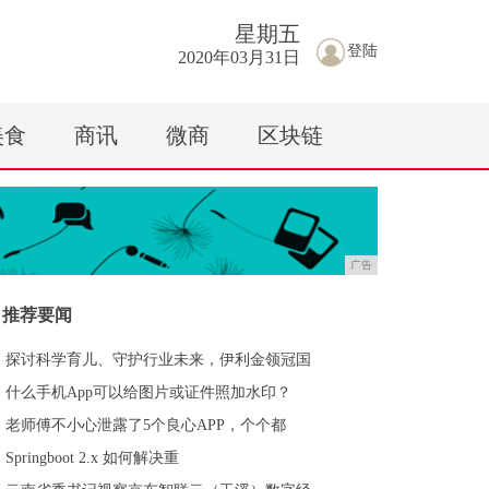
星期
五
登陆
2020年03月31日
美食
商讯
微商
区块链
广告
推荐要闻
探讨科学育儿、守护行业未来，伊利金领冠国
什么手机App可以给图片或证件照加水印？
老师傅不小心泄露了5个良心APP，个个都
Springboot 2.x 如何解决重