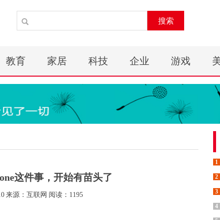
搜索
教育
家居
科技
企业
游戏
1
hone这件事，开始有苗头了
2
3
10
来源：互联网
阅读：1195
4