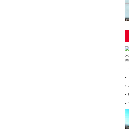
▪
▪
▪
▪