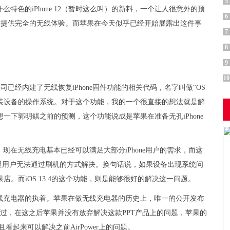
5
特色的iPhone 12（暂时这么叫）的新料，一个让人很意外的预
6
ne，提供完全的无线体验。而苹果在今天似乎已经开始展露出这件事
7
8
9
10
公司已经内建了无线恢复iPhone固件功能的相关代码，名字叫做“OS
重新安装设备的操作系统。对于这个功能，我的一个很直接的想法就是解
但是联想一下郭明錤之前的预测，这个功能说成是苹果在准备无孔iPhone
在无线充电基本已经可以满足大部分iPhone用户的需求，而这
通用户无法通过刷机的方式解决。换句话说，如果设备出现系统问
拿到苹果店。而iOS 13.4的这个功能，则是能够很好的解决这一问题。
线充电器的执着。苹果在做无线充电器的历史上，唯一的公开发布
品。不过，在这之后苹果并没有放弃解决这款PPT产品上的问题，苹果的
且看起来可以解决之前AirPower上的问题。