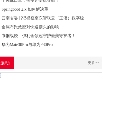
全民戴口罩，抗疫还要抗春敏！
Springboot 2.x 如何解决重
云南省委书记视察京东智联云（玉溪）数字经
金属布氏效应对快速接头的影响
巾帼战疫，伊利金领冠守护最美守护者！
华为Mate30Pro与华为P30Pro
滚动
更多>>