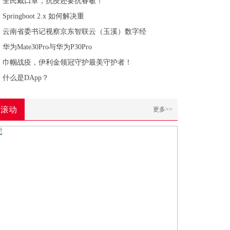
全民戴口罩，抗疫还要抗春敏！
Springboot 2.x 如何解决重
云南省委书记视察京东智联云（玉溪）数字经
华为Mate30Pro与华为P30Pro
巾帼战疫，伊利金领冠守护最美守护者！
什么是DApp？
滚动
更多>>