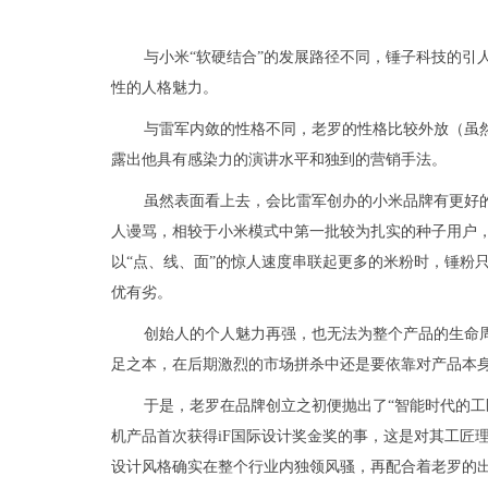
与小米“软硬结合”的发展路径不同，锤子科技的引
性的人格魅力。
与雷军内敛的性格不同，老罗的性格比较外放（虽
露出他具有感染力的演讲水平和独到的营销手法。
虽然表面看上去，会比雷军创办的小米品牌有更好
人谩骂，相较于小米模式中第一批较为扎实的种子用户
以“点、线、面”的惊人速度串联起更多的米粉时，锤粉
优有劣。
创始人的个人魅力再强，也无法为整个产品的生命
足之本，在后期激烈的市场拼杀中还是要依靠对产品本
于是，老罗在品牌创立之初便抛出了“智能时代的工匠”
机产品首次获得iF国际设计奖金奖的事，这是对其工匠理念的
设计风格确实在整个行业内独领风骚，再配合着老罗的