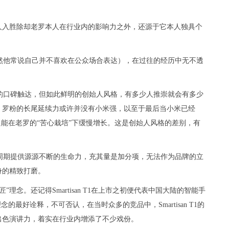
人入胜除却老罗本人在行业内的影响力之外，还源于它本人独具个
然他常说自己并不喜欢在公众场合表达），在过往的经历中无不透
的口碑触达，但如此鲜明的创始人风格，有多少人推崇就会有多少
，罗粉的长尾延续力或许并没有小米强，以至于最后当小米已经
只能在老罗的“苦心栽培”下缓慢增长。这是创始人风格的差别，有
周期提供源源不断的生命力，充其量是加分项，无法作为品牌的立
身的精致打磨。
理念。还记得Smartisan T1在上市之初便代表中国大陆的智能手
最好诠释，不可否认，在当时众多的竞品中，Smartisan T1的
出色演讲力，着实在行业内增添了不少戏份。